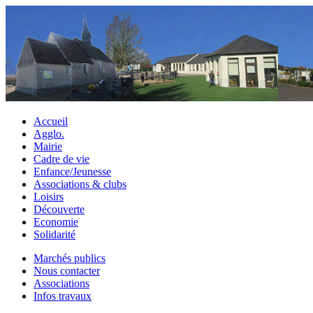
Accueil
Agglo.
Mairie
Cadre de vie
Enfance/Jeunesse
Associations & clubs
Loisirs
Découverte
Economie
Solidarité
Marchés publics
Nous contacter
Associations
Infos travaux