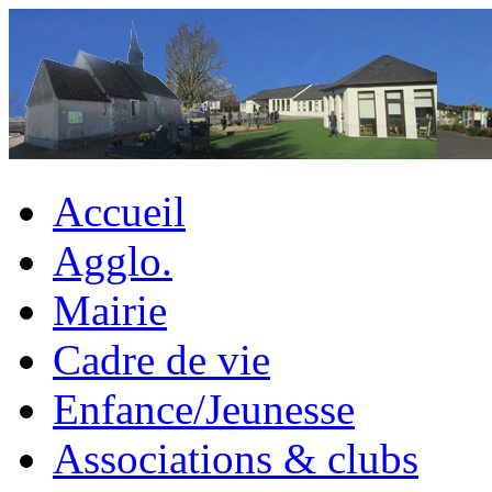
Accueil
Agglo.
Mairie
Cadre de vie
Enfance/Jeunesse
Associations & clubs