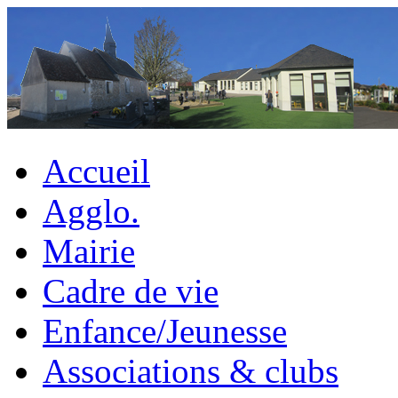
Accueil
Agglo.
Mairie
Cadre de vie
Enfance/Jeunesse
Associations & clubs